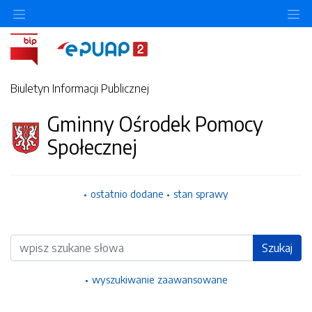
Ukryj/pokaż menu przedmiotowe
Uk
Biuletyn Informacji Publicznej
Gminny Ośrodek Pomocy
Społecznej
ostatnio dodane
stan sprawy
Wyszukiwarka
Szukaj
wyszukiwanie zaawansowane