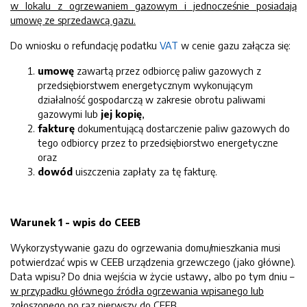
w lokalu z ogrzewaniem gazowym i jednocześnie posiadają
umowę ze sprzedawcą gazu.
Do wniosku o refundację podatku
VAT
w cenie gazu załącza się:
umowę
zawartą przez odbiorcę paliw gazowych z
przedsiębiorstwem energetycznym wykonującym
działalność gospodarczą w zakresie obrotu paliwami
gazowymi lub
jej kopię
,
fakturę
dokumentującą dostarczenie paliw gazowych do
tego odbiorcy przez to przedsiębiorstwo energetyczne
oraz
dowód
uiszczenia zapłaty za tę fakturę.
Warunek 1 - wpis do CEEB
Wykorzystywanie gazu do ogrzewania domu/mieszkania musi
potwierdzać wpis w CEEB urządzenia grzewczego (jako główne).
Data wpisu? Do dnia
wejścia w życie ustawy, albo po tym dniu –
w przypadku głównego źródła ogrzewania wpisanego lub
zgłoszonego po raz pierwszy do CEEB.