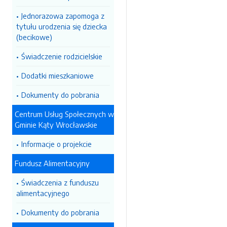
Jednorazowa zapomoga z
tytułu urodzenia się dziecka
(becikowe)
Świadczenie rodzicielskie
Dodatki mieszkaniowe
Dokumenty do pobrania
Centrum Usług Społecznych w
Gminie Kąty Wrocławskie
Informacje o projekcie
Fundusz Alimentacyjny
Świadczenia z funduszu
alimentacyjnego
Dokumenty do pobrania