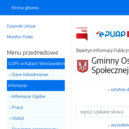
Strona główna
Dziennik Ustaw
Monitor Polski
Biuletyn Informacji Publicz
Menu przedmiotowe
Gminny O
GOPS w Kątach Wrocławskich
Społecznej
Dane teleadresowe
Informacje
ostatnio 
Informacje Ogólne
Praca
Wyszukiwarka
Statut
wyszukiw