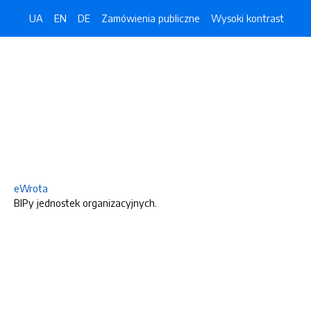
UA
EN
DE
Zamówienia publiczne
Wysoki kontrast
eWrota
BIPy jednostek organizacyjnych.