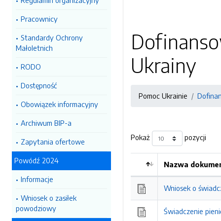
Regulamin organizacyjny
Pracownicy
Dofinanso
Standardy Ochrony
Małoletnich
Ukrainy
RODO
Dostępność
Pomoc Ukrainie
Dofina
Obowiązek informacyjny
Archiwum BIP-a
Pokaż
pozycji
Zapytania ofertowe
Powódź 2024
Nazwa dokumen
Kolejność
Informacje
Wniosek o świadc
Wniosek o zasiłek
powodziowy
Świadczenie pien