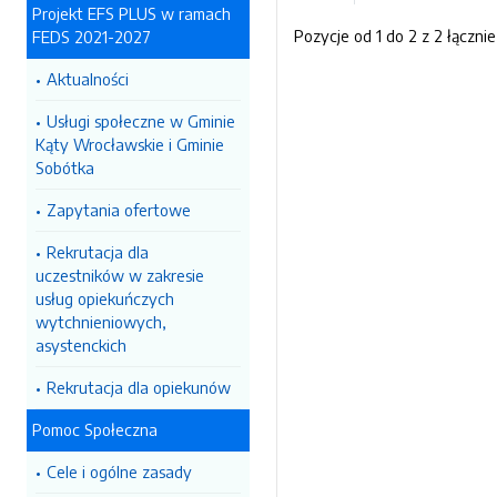
Projekt EFS PLUS w ramach
Pozycje od 1 do 2 z 2 łącznie
FEDS 2021-2027
Aktualności
Usługi społeczne w Gminie
Kąty Wrocławskie i Gminie
Sobótka
Zapytania ofertowe
Rekrutacja dla
uczestników w zakresie
usług opiekuńczych
wytchnieniowych,
asystenckich
Rekrutacja dla opiekunów
Pomoc Społeczna
Cele i ogólne zasady