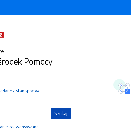
nej
środek Pomocy
dodane
stan sprawy
Szukaj
anie zaawansowane