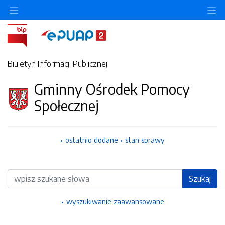
Ukryj/pokaż menu przedmiotowe
Uk
Biuletyn Informacji Publicznej
Gminny Ośrodek Pomocy
Społecznej
ostatnio dodane
stan sprawy
Wyszukiwarka
Szukaj
wyszukiwanie zaawansowane