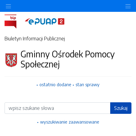
Ukryj/pokaż menu przedmiotowe
Uk
Biuletyn Informacji Publicznej
Gminny Ośrodek Pomocy
Społecznej
ostatnio dodane
stan sprawy
Wyszukiwarka
Szukaj
wyszukiwanie zaawansowane