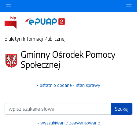
Ukryj/pokaż menu przedmiotowe
Uk
Biuletyn Informacji Publicznej
Gminny Ośrodek Pomocy
Społecznej
ostatnio dodane
stan sprawy
Wyszukiwarka
Szukaj
wyszukiwanie zaawansowane