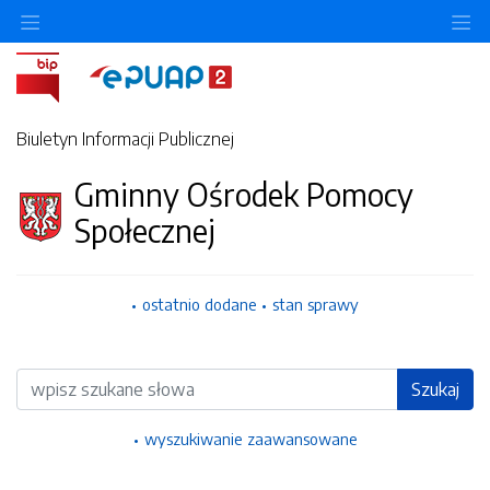
Ukryj/pokaż menu przedmiotowe
Uk
Biuletyn Informacji Publicznej
Gminny Ośrodek Pomocy
Społecznej
ostatnio dodane
stan sprawy
Wyszukiwarka
Szukaj
wyszukiwanie zaawansowane