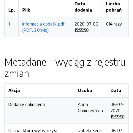
Data
Liczba
Lp.
Plik
dodania
pobrań
1
Informacja dodatk..pdf
2020-07-06
614 razy
(PDF, 2.01Mb)
15:55:58
Metadane - wyciąg z rejestru
zmian
Akcja
Osoba
Data
Dodanie dokumentu:
Anna
06-07-
Chmurzyńska
2020
15:55:58
Osoba, która wytworzyła
Izabela Senk
06-07-