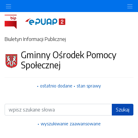
Ukryj/pokaż menu przedmiotowe
Uk
Biuletyn Informacji Publicznej
Gminny Ośrodek Pomocy
Społecznej
ostatnio dodane
stan sprawy
Wyszukiwarka
Szukaj
wyszukiwanie zaawansowane