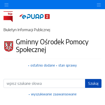
Ukryj/pokaż menu przedmiotowe
Uk
Biuletyn Informacji Publicznej
Gminny Ośrodek Pomocy
Społecznej
ostatnio dodane
stan sprawy
Wyszukiwarka
Szukaj
wyszukiwanie zaawansowane