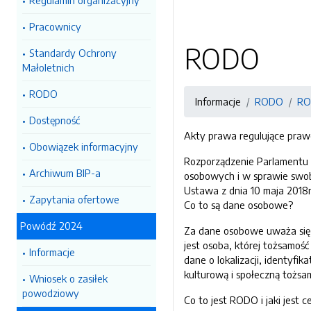
Regulamin organizacyjny
Pracownicy
RODO
Standardy Ochrony
Małoletnich
RODO
Informacje
RODO
R
Dostępność
Akty prawa regulujące praw
Obowiązek informacyjny
Rozporządzenie Parlamentu 
Archiwum BIP-a
osobowych i w sprawie swo
Ustawa z dnia 10 maja 2018r.
Zapytania ofertowe
Co to są dane osobowe?
Powódź 2024
Za dane osobowe uważa się w
jest osoba, której tożsamość
Informacje
dane o lokalizacji, identyfi
kulturową i społeczną tożsam
Wniosek o zasiłek
powodziowy
Co to jest RODO i jaki jest 