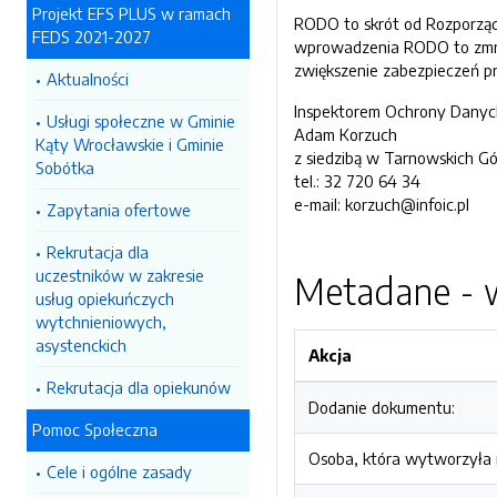
Projekt EFS PLUS w ramach
RODO to skrót od Rozporząd
FEDS 2021-2027
wprowadzenia RODO to zmnie
zwiększenie zabezpieczeń pr
Aktualności
Inspektorem Ochrony Danyc
Usługi społeczne w Gminie
Adam Korzuch
Kąty Wrocławskie i Gminie
z siedzibą w Tarnowskich Gó
Sobótka
tel.: 32 720 64 34
e-mail: korzuch@infoic.pl
Zapytania ofertowe
Rekrutacja dla
uczestników w zakresie
Metadane - w
usług opiekuńczych
wytchnieniowych,
asystenckich
Akcja
Rekrutacja dla opiekunów
Dodanie dokumentu:
Pomoc Społeczna
Osoba, która wytworzyła i
Cele i ogólne zasady