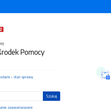
nej
środek Pomocy
dodane
stan sprawy
Szukaj
anie zaawansowane