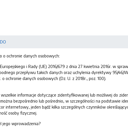
ODO
o o ochronie danych osobowych:
Europejskiego i Rady (UE) 2016/679 z dnia 27 kwietnia 2016r. w spr
bodnego przepływu takich danych oraz uchylenia dyrektywy 95/46/W
 o ochronie danych osobowych (Dz. U. z 2018r., poz. 100).
szelkie informacje dotyczące zidentyfikowanej lub możliwej do zide
 można bezpośrednio lub pośrednio, w szczególności na podstawie ident
kator internetowy, jeden bądź kilka szczególnych czynników określający
ość osoby fizycznej.
cel jego wprowadzenia?