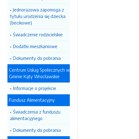
Jednorazowa zapomoga z
tytułu urodzenia się dziecka
(becikowe)
Świadczenie rodzicielskie
Dodatki mieszkaniowe
Dokumenty do pobrania
Centrum Usług Społecznych w
Gminie Kąty Wrocławskie
Informacje o projekcie
Fundusz Alimentacyjny
Świadczenia z funduszu
alimentacyjnego
Dokumenty do pobrania