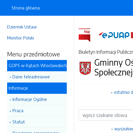
Strona główna
Dziennik Ustaw
Monitor Polski
Biuletyn Informacji Publicz
Menu przedmiotowe
Gminny O
GOPS w Kątach Wrocławskich
Społecznej
Dane teleadresowe
Informacje
ostatnio 
Informacje Ogólne
Praca
Wyszukiwarka
Statut
wyszukiw