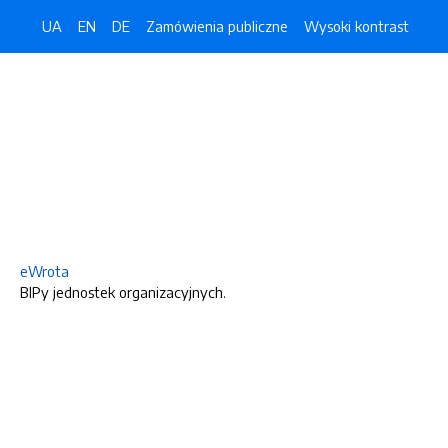
UA
EN
DE
Zamówienia publiczne
Wysoki kontrast
eWrota
BIPy jednostek organizacyjnych.